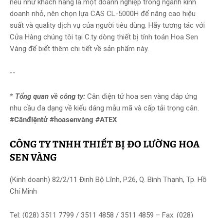
nếu như khách hàng là một doanh nghiệp trong ngành kinh
doanh nhỏ, nên chọn lựa CAS CL-5000H để nâng cao hiệu
suất và quality dịch vụ của người tiêu dùng. Hãy tương tác với
Cửa Hàng chúng tôi tại C.ty dòng thiết bị tính toán Hoa Sen
Vàng để biết thêm chi tiết về sản phẩm này.
--
* Tổng quan về công ty:
Cân điện tử hoa sen vàng đáp ứng
nhu cầu đa dạng về kiểu dáng mẫu mã và cấp tải trọng cân.
#Cânđiệntử #hoasenvàng #ATEX
CÔNG TY TNHH THIẾT BỊ ĐO LƯỜNG HOA
SEN VÀNG
(Kinh doanh) 82/2/11 Đinh Bộ Lĩnh, P.26, Q. Bình Thạnh, Tp. Hồ
Chí Minh
Tel: (028) 3511 7799 / 3511 4858 / 3511 4859 – Fax: (028)