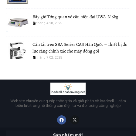
Bây giờ Tổng quan về cân hiện đại UWA-N 6kg
tháng 4 28, 2025
Cân tải treo SBA Series CAS Hàn Quốc – Thiết bị đo
lực căng chính xác cho máy đóng gói
tháng 7 02, 2025
Website chuyên cung cấp thông tin và giải pháp về loadcell – cảm
biến lực trong hệ thống cân điện tử và đo lường công nghiệp
Sản phẩm mới