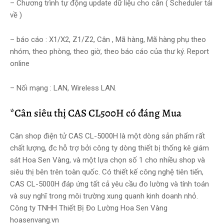
– Chương trình tự động update dữ liệu cho cân ( Scheduler tải
về )
– báo cáo : X1/X2, Z1/Z2, Cân , Mã hàng, Mã hàng phụ theo
nhóm, theo phòng, theo giờ, theo báo cáo của thư ký. Report
online
– Nối mạng : LAN, Wireless LAN.
*Cân siêu thị CAS CL500H có đáng Mua
Cân shop điện tử CAS CL-5000H là một dòng sản phẩm rất
chất lượng, đc hỗ trợ bởi công ty dòng thiết bị thống kê giám
sát Hoa Sen Vàng, và một lựa chọn số 1 cho nhiều shop và
siêu thị bên trên toàn quốc. Có thiết kế công nghệ tiên tiến,
CAS CL-5000H đáp ứng tất cả yêu cầu đo lường và tính toán
và suy nghĩ trong môi trường xung quanh kinh doanh nhỏ.
Công ty TNHH Thiết Bị Đo Lường Hoa Sen Vàng
hoasenvang.vn