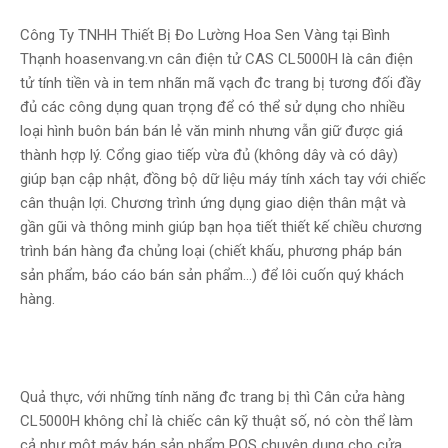
Công Ty TNHH Thiết Bị Đo Lường Hoa Sen Vàng tại Bình
Thạnh hoasenvang.vn cân điện tử CAS CL5000H là cân điện
tử tính tiền và in tem nhãn mã vạch đc trang bị tương đối đầy
đủ các công dụng quan trọng để có thể sử dụng cho nhiều
loại hình buôn bán bán lẻ văn minh nhưng vẫn giữ được giá
thành hợp lý. Cổng giao tiếp vừa đủ (không dây và có dây)
giúp bạn cập nhật, đồng bộ dữ liệu máy tính xách tay với chiếc
cân thuận lợi. Chương trình ứng dụng giao diện thân mật và
gần gũi và thông minh giúp bạn họa tiết thiết kế chiều chương
trình bán hàng đa chủng loại (chiết khấu, phương pháp bán
sản phẩm, báo cáo bán sản phẩm...) để lôi cuốn quý khách
hàng.
Quả thực, với những tính năng đc trang bị thì Cân cửa hàng
CL5000H không chỉ là chiếc cân kỹ thuật số, nó còn thể làm
cả như một máy bán sản phẩm POS chuyên dụng cho cửa