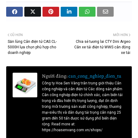
CŨ HƠN
MỚI HƠN
Săn lùng Cân điện tử CAS CL-
Chia sẻ tương lai CTY Dini Argeo
5000H lựa chọn phù hợp cho
Cân xe tải điện tử WWS cân động
doanh nghiệp
xe tải
Người đăng:
can_cong_nghiep_dien_tu
Công ty Hoa Sen Vàng trân trọng giới thiệu Cân
công nghiệp và cân điện tử Các dòng sản phẩm
Cân công nghiệp điện tử chính xác, cảm biến tải
trọng và đầu hiển thị trọng lượng, đạt ổn định
trong môi trường sản xuất công nghiệp, thương
mại-siêu thị và dân dụng tải trọng cân nặng 25
gram đến 50 tấn được sử dụng phổ biến diện
rộng. Read more at:
https://hoasenvang.com.vn/shops/