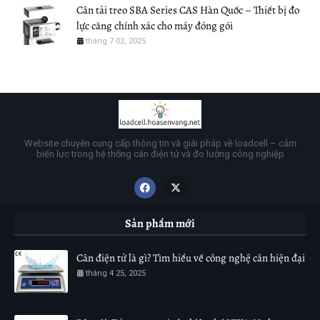
Cân tải treo SBA Series CAS Hàn Quốc – Thiết bị đo
lực căng chính xác cho máy đóng gói
tháng 7 02, 2025
Website chuyên cung cấp thông tin và giải pháp về loadcell – cảm
biến lực trong hệ thống cân điện tử và đo lường công nghiệp
Sản phẩm mới
Cân điện tử là gì? Tìm hiểu về công nghệ cân hiện đại
tháng 4 25, 2025