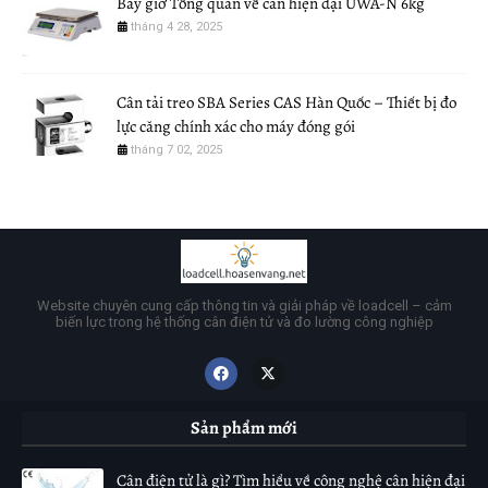
Bây giờ Tổng quan về cân hiện đại UWA-N 6kg
tháng 4 28, 2025
Cân tải treo SBA Series CAS Hàn Quốc – Thiết bị đo
lực căng chính xác cho máy đóng gói
tháng 7 02, 2025
Website chuyên cung cấp thông tin và giải pháp về loadcell – cảm
biến lực trong hệ thống cân điện tử và đo lường công nghiệp
Sản phẩm mới
Cân điện tử là gì? Tìm hiểu về công nghệ cân hiện đại