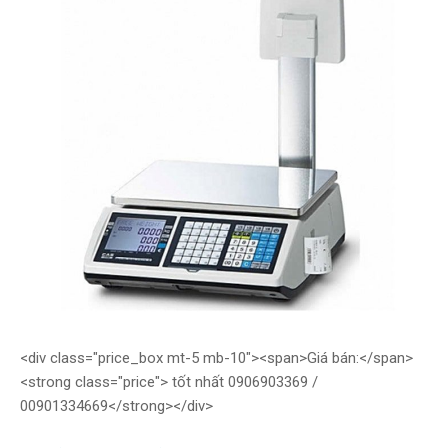
<div class="price_box mt-5 mb-10"><span>Giá bán:</span>
<strong class="price"> tốt nhất 0906903369 /
00901334669</strong></div>