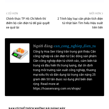
CŨ HƠN
MỚI HƠN
Chính thức TP. Hồ Chí Minh thí
2 Trình bày loại cân phân tích điện
điểm bộ cân điện tử để giải quyết
tử nhật bản Tìm hiểu Hiệu suất
xe quá tải
tiên tiến
Người đăng:
can_cong_nghiep_dien_tu
Công ty Hoa Sen Vàng trân trọng giới thiệu Cân
công nghiệp và cân điện tử Các dòng sản phẩm
Cân công nghiệp điện tử chính xác, cảm biến tải
trọng và đầu hiển thị trọng lượng, đạt ổn định
trong môi trường sản xuất công nghiệp, thương
mại-siêu thị và dân dụng tải trọng cân nặng 25
gram đến 50 tấn được sử dụng phổ biến diện
rộng. Read more at:
https://hoasenvang.com.vn/shops/
BẠN CÓ THỂ THÍCH NHỮNG BÀI ĐĂNG NÀY