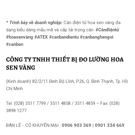
* Trình bày về doanh nghiệp:
Cân điện tử hoa sen vàng đa
dạng kiểu dáng mẫu mã và cấp tải trọng cân.
#Cânđiệntử
#hoasenvàng #ATEX #canbandientu #canbanghengoi
#canban
CÔNG TY TNHH THIẾT BỊ ĐO LƯỜNG HOA
SEN VÀNG
(Kinh doanh) 82/2/11 Đinh Bộ Lĩnh, P.26, Q. Bình Thạnh, Tp. Hồ
Chí Minh
Tel: (028) 3511 7799 / 3511 4858 / 3511 4859 – Fax: (028)
3898 1277
BÁN LẺ - CÓ KHUYẾN MẠI :
0906 903 369 | 0901 334 669