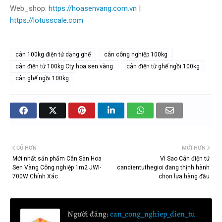
Web_shop:
https://hoasenvang.com.vn
|
https://lotusscale.com
cân 100kg điện tử dạng ghế
cân công nghiệp 100kg
cân điện tử 100kg Cty hoa sen vàng
cân điện tử ghế ngồi 100kg
cân ghế ngồi 100kg
CŨ HƠN
MỚI HƠN
Mới nhất sản phẩm Cân Sàn Hoa
Vì Sao Cân điện tử
Sen Vàng Công nghiệp 1m2 JWI-
candientuthegioi đang thịnh hành
700W Chính Xác
chọn lựa hàng đầu
Người đăng:
can_cong_nghiep_dien_tu