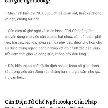
cân ghế ngồi 100kg:
– Màn hình hiển thị INOX LED Lớn dễ quan sát, thiết kế chống
va đập, chống bụi bẩn…
– Cân điện tử ghế ngồi với màn hình LED/LCD chống ẩm
chuyên dụng cho việc cân bao bì, hạt nhựa, cân sắt thép, phế
liệu, trái cây, bắp lúa, nông sản, cà phê, tiêu, điều, phù hợp cho
sử dụng trong ngành công nghiệp với độ chính xác cao, giúp
tiết kiệm thời gian và công sức, không gây đau lưng,…
– Đầu hiển thị có chế độ ổn định nhanh, khóa số giúp chính
xác trong việc cân động vật, chẳng hạn như gia cầm như gà,
vịt, cân heo….
Cân Điện Tử Ghế Ngồi 100kg: Giải Pháp